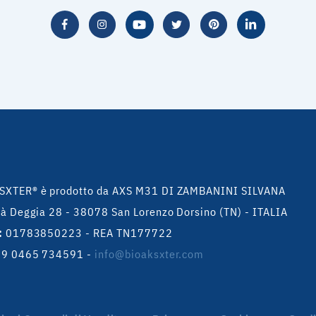
SXTER® è prodotto da AXS M31 DI ZAMBANINI SILVANA
tà Deggia 28 - 38078 San Lorenzo Dorsino (TN) - ITALIA
:
01783850223 - REA TN177722
+39 0465 734591
-
info@bioaksxter.com