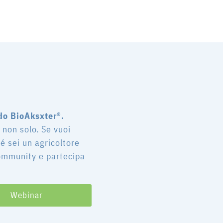
do BioAksxter®.
a non solo. Se vuoi
é sei un agricoltore
community e partecipa
Webinar