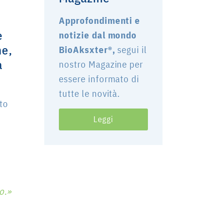
Approfondimenti e
e
notizie dal mondo
he,
BioAksxter®,
segui il
a
nostro Magazine per
essere informato di
tutte le novità.
tto
Leggi
o.»