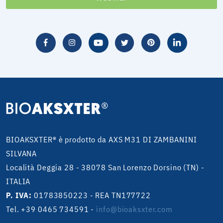
BIOAKSXTER® è prodotto da AXS M31 DI ZAMBANINI
SILVANA
Località Deggia 28 - 38078 San Lorenzo Dorsino (TN) -
ITALIA
P. IVA:
01783850223 - REA TN177722
Tel. +39 0465 734591
-
info@bioaksxter.com