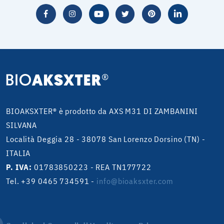
BIOAKSXTER® è prodotto da AXS M31 DI ZAMBANINI
SILVANA
Località Deggia 28 - 38078 San Lorenzo Dorsino (TN) -
ITALIA
P. IVA:
01783850223 - REA TN177722
Tel. +39 0465 734591
-
info@bioaksxter.com