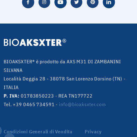
BIOAKSXTER® è prodotto da AXS M31 DI ZAMBANINI
SILVANA
Località Deggia 28 - 38078 San Lorenzo Dorsino (TN) -
ITALIA
P. IVA:
01783850223 - REA TN177722
Tel. +39 0465 734591
-
info@bioaksxter.com
Condizioni Generali di Vendita
Privacy