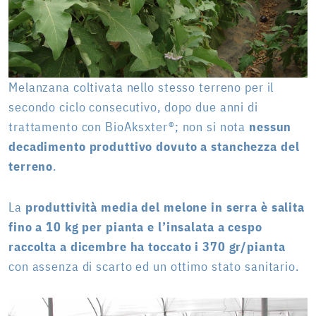
Melanzana coltivata nello stesso terreno per il
secondo ciclo consecutivo, dopo due anni di
trattamento con BioAksxter®; non si nota
nessun
decadimento produttivo dovuto a stanchezza del
terreno
.
La
produttività media del melone in serra è salita
fino a 10 kg per pianta e l’insalata a cespo
raccolta a dicembre ha toccato i 370 gr/pianta
con assenza di scarto ed un ottimo stato sanitario.