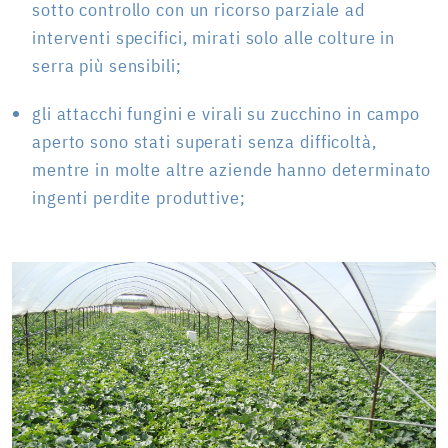
sotto controllo con un ricorso parziale ad
interventi specifici, mirati solo alle colture in
serra più sensibili;
gli attacchi fungini e virali su zucchino in campo
aperto sono stati superati senza difficoltà,
mentre in molte altre aziende hanno determinato
ingenti perdite produttive;