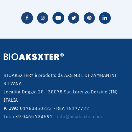
BIOAKSXTER® è prodotto da AXS M31 DI ZAMBANINI
SILVANA
Località Deggia 28 - 38078 San Lorenzo Dorsino (TN) -
ITALIA
P. IVA:
01783850223 - REA TN177722
Tel. +39 0465 734591
-
info@bioaksxter.com