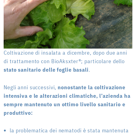
Coltivazione di insalata a dicembre, dopo due anni
di trattamento con BioAksxter®; particolare dello
stato sanitario delle foglie basali
.
Negli anni successivi,
nonostante la coltivazione
intensiva e le alterazioni climatiche, l’azienda ha
sempre mantenuto un ottimo livello sanitario e
produttivo:
la problematica dei nematodi è stata mantenuta