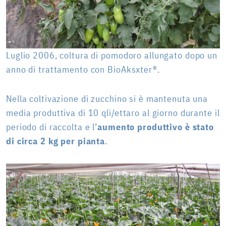
Luglio 2006, coltura di pomodoro allungato dopo un
anno di trattamento con BioAksxter®.
Nella coltivazione di zucchino si è mantenuta una
media produttiva di 10 qli/ettaro al giorno durante il
periodo di raccolta e l’
aumento produttivo è stato
di circa 2 kg per pianta
.