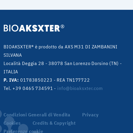
BIOAKSXTER® è prodotto da AXS M31 DI ZAMBANINI
SILVANA
Località Deggia 28 - 38078 San Lorenzo Dorsino (TN) -
ITALIA
P. IVA:
01783850223 - REA TN177722
Tel. +39 0465 734591
-
info@bioaksxter.com
Condizioni Generali di Vendita
Privacy
Cookies
Credits & Copyright
Preferenze cookie