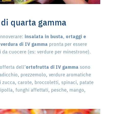
li di quarta gamma
nnoverare:
insalata in busta
,
ortaggi e
e
verdura di IV gamma
pronta per essere
ti da cuocere (es: verdure per minestrone).
fferta dell’
ortofrutta
di IV gamma
sono
 radicchio, prezzemolo, verdure aromatiche
di zucca, carote, broccoletti, spinaci, patate
 cipolla, funghi affettati, pesche, mango,