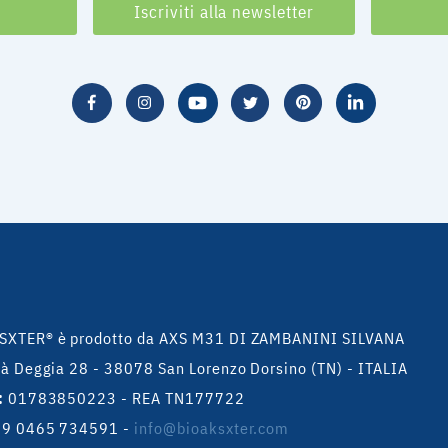
Iscriviti alla newsletter
SXTER® è prodotto da AXS M31 DI ZAMBANINI SILVANA
tà Deggia 28 - 38078 San Lorenzo Dorsino (TN) - ITALIA
:
01783850223 - REA TN177722
+39 0465 734591
-
info@bioaksxter.com