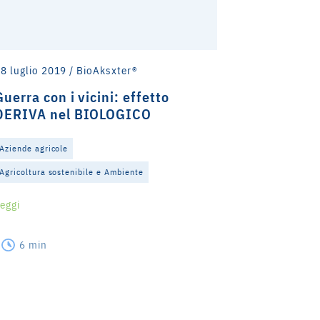
8 luglio 2019 / BioAksxter®
15 novembr
Guerra con i vicini: effetto
Agricolt
DERIVA nel BIOLOGICO
biologica
Aziende agricole
Aziende agri
Agricoltura sostenibile e Ambiente
Agricoltura 
eggi
Leggi
6 min
5 min