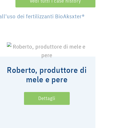
Vedi tutti i case history
all'uso dei fertilizzanti BioAksxter®
Roberto, produttore di
mele e pere
Dettagli