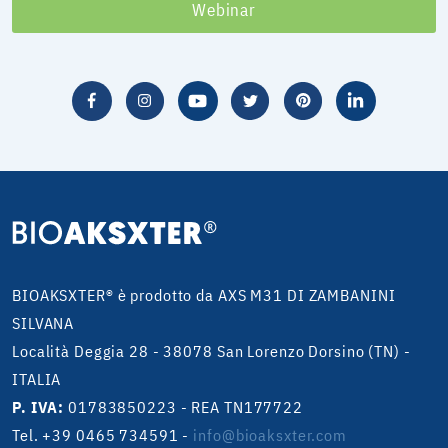
Webinar
BIOAKSXTER® è prodotto da AXS M31 DI ZAMBANINI
SILVANA
Località Deggia 28 - 38078 San Lorenzo Dorsino (TN) -
ITALIA
P. IVA:
01783850223 - REA TN177722
Tel. +39 0465 734591
-
info@bioaksxter.com