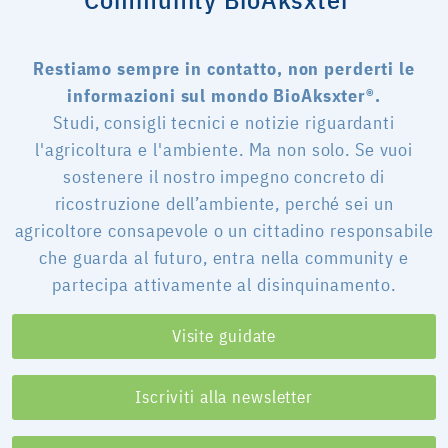
Restiamo sempre in contatto, non perderti le
informazioni sul mondo BioAksxter®.
Studi, consigli tecnici e notizie riguardanti
l'agricoltura e l'ambiente. Ma non solo. Se vuoi
sostenere il nostro impegno concreto di
ricostruzione dell’ambiente, perché sei un
agricoltore consapevole o un cittadino responsabile
che guarda al futuro, entra nella community e
partecipa attivamente al disinquinamento.
Visite guidate
Iscriviti alla newsletter