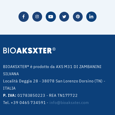
BIOAKSXTER® è prodotto da AXS M31 DI ZAMBANINI
SILVANA
Località Deggia 28 - 38078 San Lorenzo Dorsino (TN) -
ITALIA
P. IVA:
01783850223 - REA TN177722
Tel. +39 0465 734591
-
info@bioaksxter.com