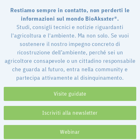
Restiamo sempre in contatto, non perderti le
informazioni sul mondo BioAksxter®.
Studi, consigli tecnici e notizie riguardanti
l'agricoltura e l'ambiente. Ma non solo. Se vuoi
sostenere il nostro impegno concreto di
ricostruzione dell’ambiente, perché sei un
agricoltore consapevole o un cittadino responsabile
che guarda al futuro, entra nella community e
partecipa attivamente al disinquinamento.
Visite guidate
Iscriviti alla newsletter
Webinar