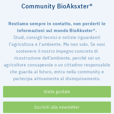
Community BioAksxter®
Restiamo sempre in contatto, non perderti le
informazioni sul mondo BioAksxter®.
Studi, consigli tecnici e notizie riguardanti
l'agricoltura e l'ambiente. Ma non solo. Se vuoi
sostenere il nostro impegno concreto di
ricostruzione dell’ambiente, perché sei un
agricoltore consapevole o un cittadino responsabile
che guarda al futuro, entra nella community e
partecipa attivamente al disinquinamento.
Visite guidate
Iscriviti alla newsletter